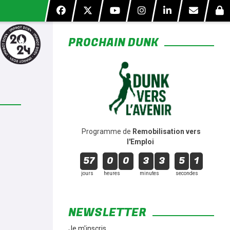
*
PROCHAIN DUNK
*
*
*
oi –
re
ost
ost
ités
nes
Programme de
Remobilisation vers
l'Emploi
57
0
0
3
3
5
0
jours
heures
minutes
secondes
NEWSLETTER
Je m'inscris