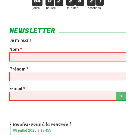
54
0
2
2
9
2
1
jours
heures
minutes
secondes
NEWSLETTER
Je m'inscris
Nom
*
Prénom
*
E-mail
*
Rendez-vous à la rentrée !
08 juillet 2026 à 13H55