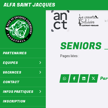
Panneau de gestion des cookies
ALFA SAINT JACQUES
SENIORS
PARTENAIRES
Seniors Féminines 1
Pages liées :
Seniors Masculins 1
Seniors Masculins 4
EQUIPES
VACANCES
Par
CONTACT
INFOS PRATIQUES
INSCRIPTION