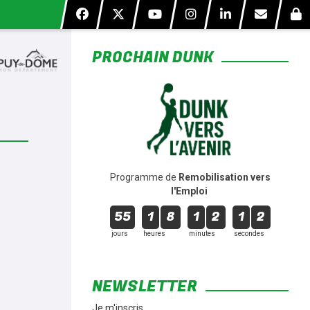
*
PROCHAIN DUNK
*
*
*
3
Programme de
Remobilisation vers
l'Emploi
55
1
8
1
2
1
1
jours
heures
minutes
secondes
NEWSLETTER
Je m'inscris