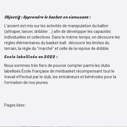
Objectif : Apprendre le basket en s'amusant :
L'accent est mis sur les activités de manipulation du ballon
(attraper, lancer, dribbler ...) afin de développer les capacités
individuelles et collectives. Dans le même temps, on découvre les
règles élémentaires du basket-ball : découvrir les limites du
terrain, la règle du "marché" et celle de la reprise de dribble.
Ecole labellisée en 2022 :
Nous sommes très fiers de pouvoir compter parmi les clubs
labellisés École française de minibasket récompensant tout le
travail effectué par le club, les entraîneurs et bénévoles pour la
formation de nos jeunes.
U11M
Pages liées :
U11F d'Alicia
7 et 8 ans (U9)
5 et 6 ans (U7)
U11F