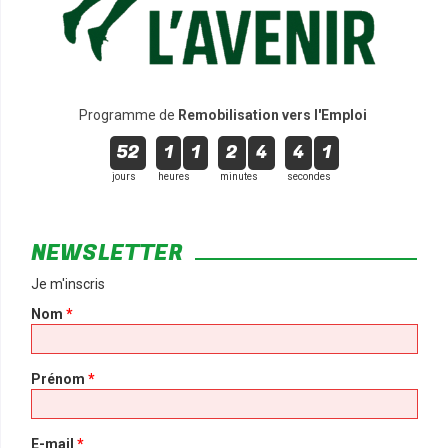
Programme de
Remobilisation vers l'Emploi
52
1
1
2
4
4
0
jours
heures
minutes
secondes
NEWSLETTER
Je m'inscris
Nom
*
Prénom
*
E-mail
*