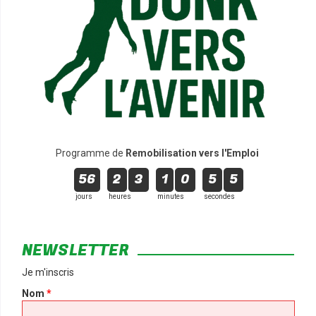
Programme de
Remobilisation vers l'Emploi
56
2
3
1
0
5
5
jours
heures
minutes
secondes
NEWSLETTER
Je m'inscris
Nom
*