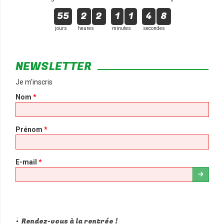
55
2
2
1
1
4
8
jours
heures
minutes
secondes
NEWSLETTER
Je m'inscris
Nom
*
Prénom
*
E-mail
*
Rendez-vous à la rentrée !