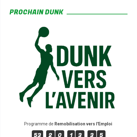
*
PROCHAIN DUNK
*
*
*
Programme de
Remobilisation vers l'Emploi
53
2
0
1
3
3
5